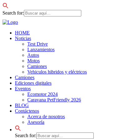
Search for:
HOME
Noticias
Test Drive
Lanzamientos
Autos
Motos
Camiones
Vehiculos hibridos y eléctricos
Camiones
Ediciones digitales
Eventos
Ecomotor 2024
Caravana PetFriendly 2026
BLOG
Contáctenos
Acerca de nosotros
Asesoría
Search for: