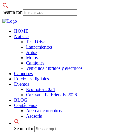
Search for:
HOME
Noticias
Test Drive
Lanzamientos
Autos
Motos
Camiones
Vehiculos hibridos y eléctricos
Camiones
Ediciones digitales
Eventos
Ecomotor 2024
Caravana PetFriendly 2026
BLOG
Contáctenos
Acerca de nosotros
Asesoría
Search for: