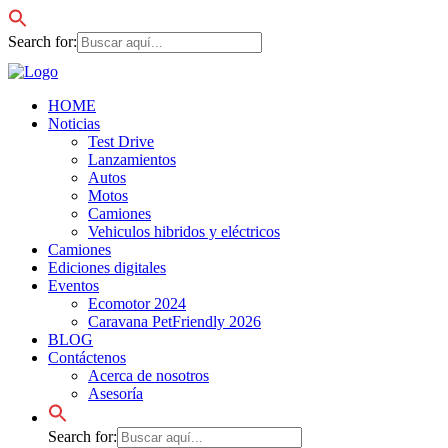
Search for:
HOME
Noticias
Test Drive
Lanzamientos
Autos
Motos
Camiones
Vehiculos hibridos y eléctricos
Camiones
Ediciones digitales
Eventos
Ecomotor 2024
Caravana PetFriendly 2026
BLOG
Contáctenos
Acerca de nosotros
Asesoría
Search for: