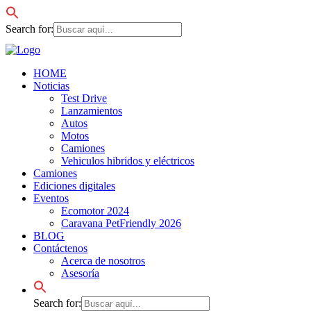
Search for:
HOME
Noticias
Test Drive
Lanzamientos
Autos
Motos
Camiones
Vehiculos hibridos y eléctricos
Camiones
Ediciones digitales
Eventos
Ecomotor 2024
Caravana PetFriendly 2026
BLOG
Contáctenos
Acerca de nosotros
Asesoría
Search for: