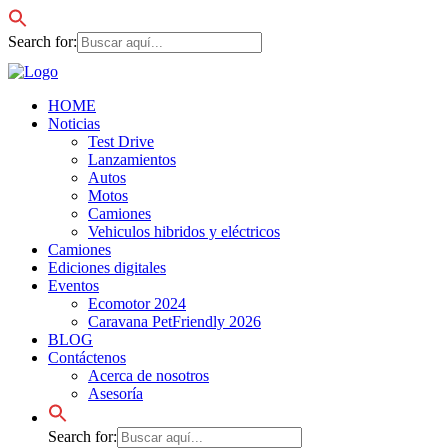
Search for:
HOME
Noticias
Test Drive
Lanzamientos
Autos
Motos
Camiones
Vehiculos hibridos y eléctricos
Camiones
Ediciones digitales
Eventos
Ecomotor 2024
Caravana PetFriendly 2026
BLOG
Contáctenos
Acerca de nosotros
Asesoría
Search for: