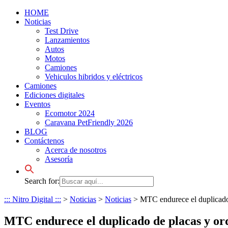
HOME
Noticias
Test Drive
Lanzamientos
Autos
Motos
Camiones
Vehiculos hibridos y eléctricos
Camiones
Ediciones digitales
Eventos
Ecomotor 2024
Caravana PetFriendly 2026
BLOG
Contáctenos
Acerca de nosotros
Asesoría
Search for:
::: Nitro Digital :::
>
Noticias
>
Noticias
>
MTC endurece el duplicado 
MTC endurece el duplicado de placas y ord