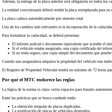
Además, la entrega de la placa anterior será obligatoria en todos los 
La entidad concesionaria deberá remitir la placa reemplazada para su d
La placa caduca automáticamente por siniestro total
Uno de los cambios más relevantes es la incorporación de la caducidad 
Para formalizar la caducidad, se deberá presentar:
El informe policial o documento equivalente que acredite el sini
Si el vehículo estaba asegurado, una copia certificada del info
Si no tenía seguro, una copia simple del documento que pruebe e
Cuando una aseguradora adquiera la propiedad del vehículo tras indemni
El Registro de Propiedad Vehicular tendrá un máximo de 72 horas par
Por qué el MTC endurece las reglas
La lógica de la norma es clara: cerrar espacios para fraudes automotor
Entre las prácticas que se busca combatir están:
La obtención irregular de placas duplicadas.
La reutilización de placas de vehículos destruidos.