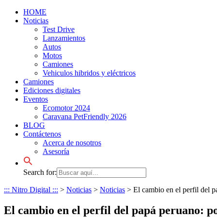
HOME
Noticias
Test Drive
Lanzamientos
Autos
Motos
Camiones
Vehiculos hibridos y eléctricos
Camiones
Ediciones digitales
Eventos
Ecomotor 2024
Caravana PetFriendly 2026
BLOG
Contáctenos
Acerca de nosotros
Asesoría
Search for:
::: Nitro Digital :::
>
Noticias
>
Noticias
>
El cambio en el perfil del p
El cambio en el perfil del papá peruano: po