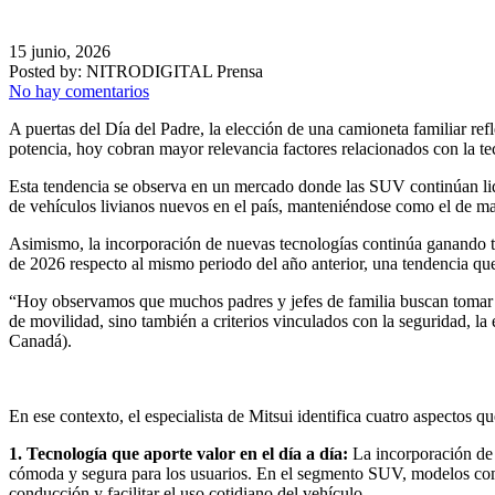
15 junio, 2026
Posted by:
NITRODIGITAL Prensa
No hay comentarios
A puertas del Día del Padre, la elección de una camioneta familiar re
potencia, hoy cobran mayor relevancia factores relacionados con la tec
Esta tendencia se observa en un mercado donde las SUV continúan lid
de vehículos livianos nuevos en el país, manteniéndose como el de m
Asimismo, la incorporación de nuevas tecnologías continúa ganando te
de 2026 respecto al mismo periodo del año anterior, una tendencia que 
“Hoy observamos que muchos padres y jefes de familia buscan tomar 
de movilidad, sino también a criterios vinculados con la seguridad, l
Canadá).
En ese contexto, el especialista de Mitsui identifica cuatro aspectos 
1. Tecnología que aporte valor en el día a día:
La incorporación de 
cómoda y segura para los usuarios. En el segmento SUV, modelos como 
conducción y facilitar el uso cotidiano del vehículo.