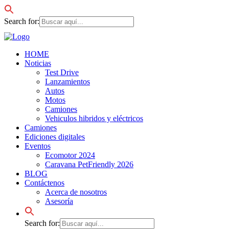
Search for:
HOME
Noticias
Test Drive
Lanzamientos
Autos
Motos
Camiones
Vehiculos hibridos y eléctricos
Camiones
Ediciones digitales
Eventos
Ecomotor 2024
Caravana PetFriendly 2026
BLOG
Contáctenos
Acerca de nosotros
Asesoría
Search for: