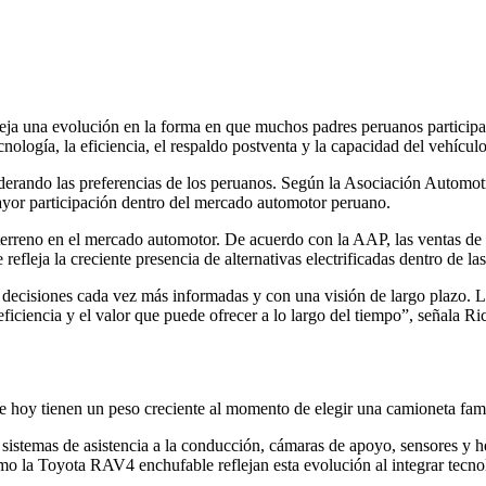
fleja una evolución en la forma en que muchos padres peruanos participa
nología, la eficiencia, el respaldo postventa y la capacidad del vehículo
erando las preferencias de los peruanos. Según la Asociación Automotr
ayor participación dentro del mercado automotor peruano.
rreno en el mercado automotor. De acuerdo con la AAP, las ventas de ve
refleja la creciente presencia de alternativas electrificadas dentro de 
decisiones cada vez más informadas y con una visión de largo plazo. L
a eficiencia y el valor que puede ofrecer a lo largo del tiempo”, señal
que hoy tienen un peso creciente al momento de elegir una camioneta fami
sistemas de asistencia a la conducción, cámaras de apoyo, sensores y 
la Toyota RAV4 enchufable reflejan esta evolución al integrar tecnolog