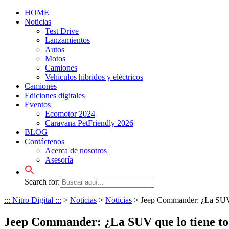
HOME
Noticias
Test Drive
Lanzamientos
Autos
Motos
Camiones
Vehiculos hibridos y eléctricos
Camiones
Ediciones digitales
Eventos
Ecomotor 2024
Caravana PetFriendly 2026
BLOG
Contáctenos
Acerca de nosotros
Asesoría
Search for:
::: Nitro Digital :::
>
Noticias
>
Noticias
>
Jeep Commander: ¿La SUV q
Jeep Commander: ¿La SUV que lo tiene tod