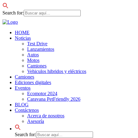
Search for:
HOME
Noticias
Test Drive
Lanzamientos
Autos
Motos
Camiones
Vehiculos hibridos y eléctricos
Camiones
Ediciones digitales
Eventos
Ecomotor 2024
Caravana PetFriendly 2026
BLOG
Contáctenos
Acerca de nosotros
Asesoría
Search for: