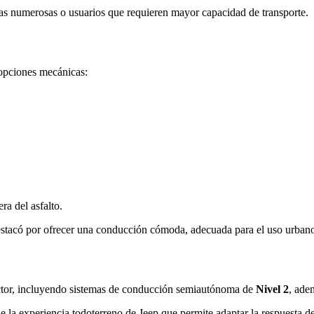
lias numerosas o usuarios que requieren mayor capacidad de transporte.
opciones mecánicas:
a del asfalto.
stacó por ofrecer una conducción cómoda, adecuada para el uso urbano y
ctor, incluyendo sistemas de conducción semiautónoma de
Nivel 2
, ade
 la experiencia todoterreno de Jeep que permite adaptar la respuesta del