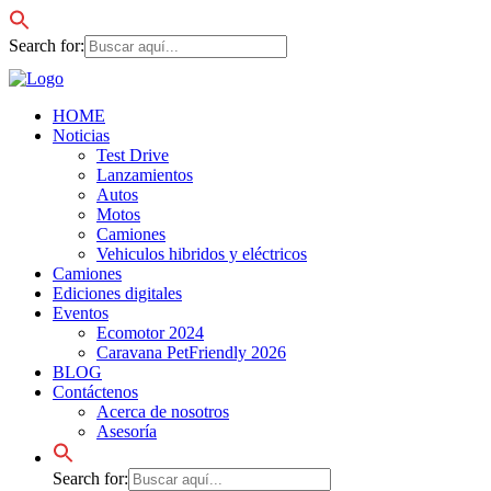
Search for:
HOME
Noticias
Test Drive
Lanzamientos
Autos
Motos
Camiones
Vehiculos hibridos y eléctricos
Camiones
Ediciones digitales
Eventos
Ecomotor 2024
Caravana PetFriendly 2026
BLOG
Contáctenos
Acerca de nosotros
Asesoría
Search for: