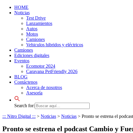
HOME
Noticias
Test Drive
Lanzamientos
Autos
Motos
Camiones
Vehiculos hibridos y eléctricos
Camiones
Ediciones digitales
Eventos
Ecomotor 2024
Caravana PetFriendly 2026
BLOG
Contáctenos
Acerca de nosotros
Asesoría
Search for:
::: Nitro Digital :::
>
Noticias
>
Noticias
>
Pronto se estrena el podcas
Pronto se estrena el podcast Cambio y Fuer