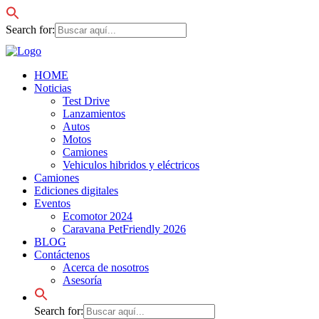
Search for:
HOME
Noticias
Test Drive
Lanzamientos
Autos
Motos
Camiones
Vehiculos hibridos y eléctricos
Camiones
Ediciones digitales
Eventos
Ecomotor 2024
Caravana PetFriendly 2026
BLOG
Contáctenos
Acerca de nosotros
Asesoría
Search for: