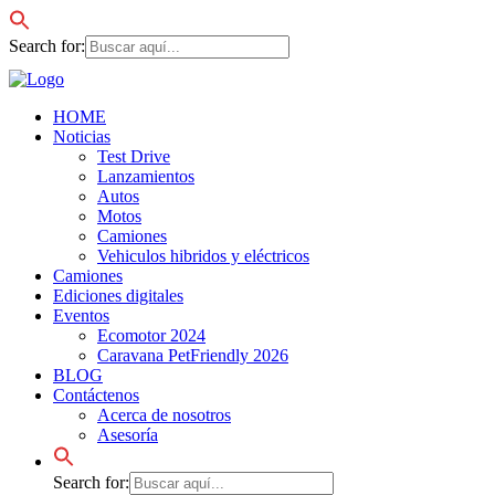
Search for:
HOME
Noticias
Test Drive
Lanzamientos
Autos
Motos
Camiones
Vehiculos hibridos y eléctricos
Camiones
Ediciones digitales
Eventos
Ecomotor 2024
Caravana PetFriendly 2026
BLOG
Contáctenos
Acerca de nosotros
Asesoría
Search for: