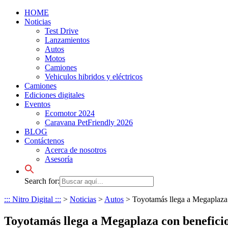
HOME
Noticias
Test Drive
Lanzamientos
Autos
Motos
Camiones
Vehiculos hibridos y eléctricos
Camiones
Ediciones digitales
Eventos
Ecomotor 2024
Caravana PetFriendly 2026
BLOG
Contáctenos
Acerca de nosotros
Asesoría
Search for:
::: Nitro Digital :::
>
Noticias
>
Autos
>
Toyotamás llega a Megaplaza 
Toyotamás llega a Megaplaza con beneficio