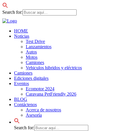
Search for:
HOME
Noticias
Test Drive
Lanzamientos
Autos
Motos
Camiones
Vehiculos hibridos y eléctricos
Camiones
Ediciones digitales
Eventos
Ecomotor 2024
Caravana PetFriendly 2026
BLOG
Contáctenos
Acerca de nosotros
Asesoría
Search for: