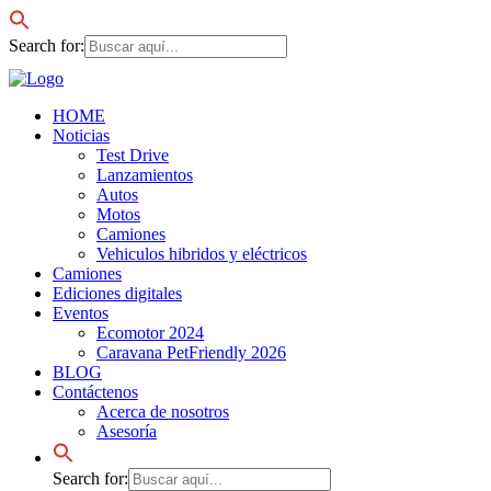
Search for:
HOME
Noticias
Test Drive
Lanzamientos
Autos
Motos
Camiones
Vehiculos hibridos y eléctricos
Camiones
Ediciones digitales
Eventos
Ecomotor 2024
Caravana PetFriendly 2026
BLOG
Contáctenos
Acerca de nosotros
Asesoría
Search for: