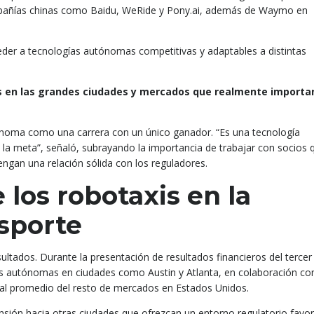
ompañías chinas como Baidu, WeRide y Pony.ai, además de Waymo en
ceder a tecnologías autónomas competitivas y adaptables a distintas
en las grandes ciudades y mercados que realmente importan
ónoma como una carrera con un único ganador. “Es una tecnología
a meta”, señaló, subrayando la importancia de trabajar con socios 
ngan una relación sólida con los reguladores.
 los robotaxis en la
nsporte
ultados. Durante la presentación de resultados financieros del tercer
es autónomas en ciudades como Austin y Atlanta, en colaboración co
 al promedio del resto de mercados en Estados Unidos.
sión hacia otras ciudades que ofrezcan un entorno regulatorio favo