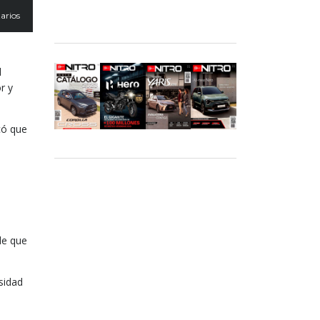
arios
l
r y
có que
de que
sidad