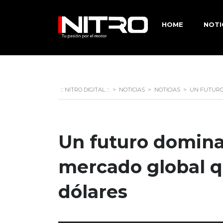
HOME
NOTI
::: NITRO DIGITAL :::
>
NOTICIAS
>
NOTICIAS
>
UN FUTURO
Un futuro dominad
mercado global qu
dólares