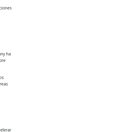
iciones
any ha
pre
os
áreas
elerar