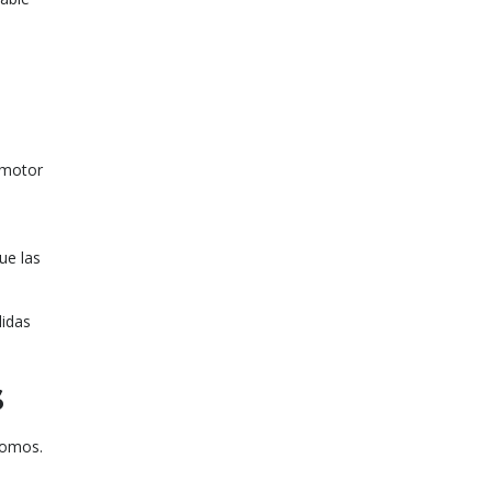
 motor
ue las
didas
s
ónomos.