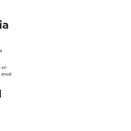
ia
ra
s en
 anual
d