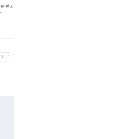
emanda,
e
 THIS