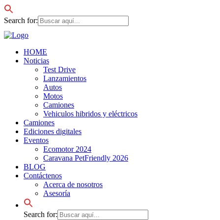
Search for:
HOME
Noticias
Test Drive
Lanzamientos
Autos
Motos
Camiones
Vehiculos hibridos y eléctricos
Camiones
Ediciones digitales
Eventos
Ecomotor 2024
Caravana PetFriendly 2026
BLOG
Contáctenos
Acerca de nosotros
Asesoría
Search for: