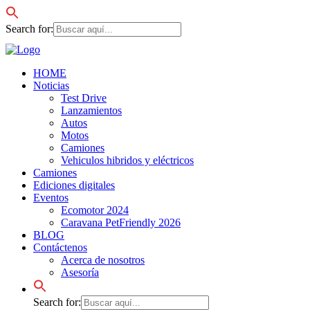
Search for:
HOME
Noticias
Test Drive
Lanzamientos
Autos
Motos
Camiones
Vehiculos hibridos y eléctricos
Camiones
Ediciones digitales
Eventos
Ecomotor 2024
Caravana PetFriendly 2026
BLOG
Contáctenos
Acerca de nosotros
Asesoría
Search for: