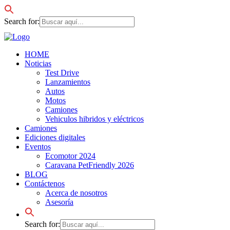
Search for:
HOME
Noticias
Test Drive
Lanzamientos
Autos
Motos
Camiones
Vehiculos hibridos y eléctricos
Camiones
Ediciones digitales
Eventos
Ecomotor 2024
Caravana PetFriendly 2026
BLOG
Contáctenos
Acerca de nosotros
Asesoría
Search for: