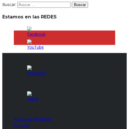
Buscar:
Estamos en las REDES
NITRO DIGITAL
Somos un medio de comunicación especializado en el sector de
automotor peruano.
Nitro es un canal donde encontraras información de pruebas de
manejo con una opinión y además te ayudaremos a elegir tu
próximo vehículo. .
Links
Acerca de Nosotros
Asesoría