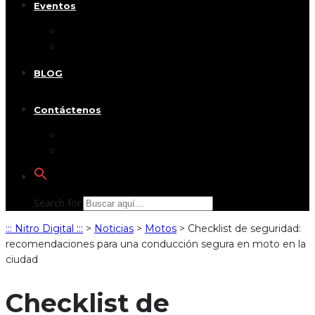
Eventos
Ecomotor 2024
Caravana PetFriendly 2026
BLOG
Contáctenos
Acerca de nosotros
Asesoría
Search for:
::: Nitro Digital :::
>
Noticias
>
Motos
>
Checklist de seguridad:
recomendaciones para una conducción segura en moto en la
ciudad
Checklist de