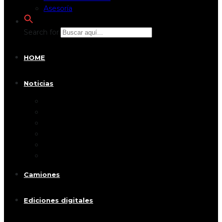
Asesoría
Search for:
HOME
Noticias
Test Drive
Lanzamientos
Autos
Motos
Camiones
Vehiculos hibridos y eléctricos
Camiones
Ediciones digitales