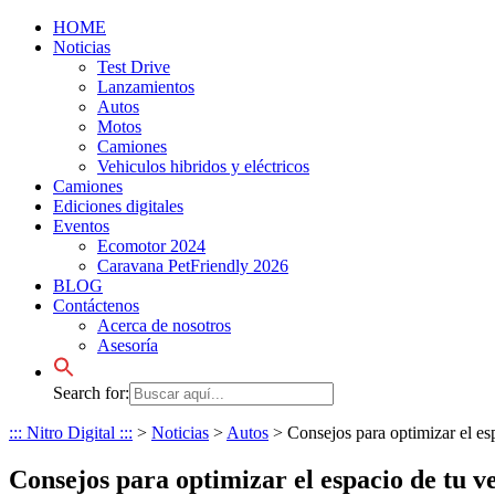
HOME
Noticias
Test Drive
Lanzamientos
Autos
Motos
Camiones
Vehiculos hibridos y eléctricos
Camiones
Ediciones digitales
Eventos
Ecomotor 2024
Caravana PetFriendly 2026
BLOG
Contáctenos
Acerca de nosotros
Asesoría
Search for:
::: Nitro Digital :::
>
Noticias
>
Autos
>
Consejos para optimizar el es
Consejos para optimizar el espacio de tu v