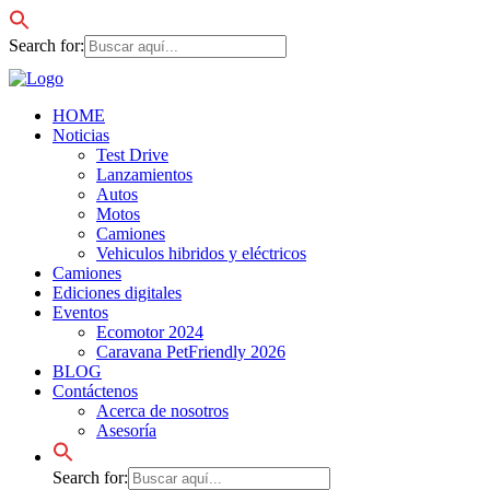
Search for:
HOME
Noticias
Test Drive
Lanzamientos
Autos
Motos
Camiones
Vehiculos hibridos y eléctricos
Camiones
Ediciones digitales
Eventos
Ecomotor 2024
Caravana PetFriendly 2026
BLOG
Contáctenos
Acerca de nosotros
Asesoría
Search for: